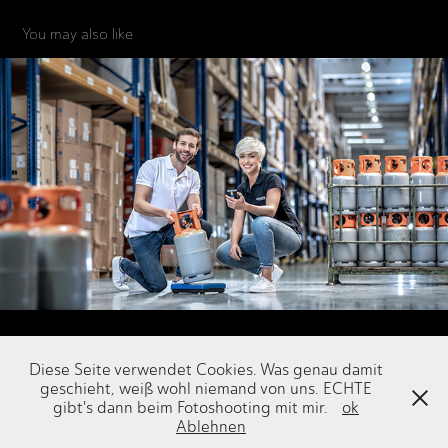
You may also like
INDUSTRIE
Diese Seite verwendet Cookies. Was genau damit
geschieht, weiß wohl niemand von uns. ECHTE
gibt's dann beim Fotoshooting mit mir.
ok
IMPRESSUM
Ablehnen